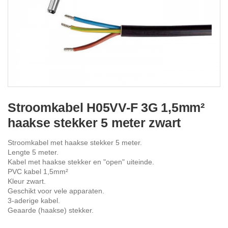
Ga
naar
Stroomkabel H05VV-F 3G 1,5mm²
het
haakse stekker 5 meter zwart
begin
van
de
Stroomkabel met haakse stekker 5 meter.
afbeeldingen-
Lengte 5 meter.
gallerij
Kabel met haakse stekker en "open" uiteinde.
PVC kabel 1,5mm²
Kleur zwart.
Geschikt voor vele apparaten.
3-aderige kabel.
Geaarde (haakse) stekker.