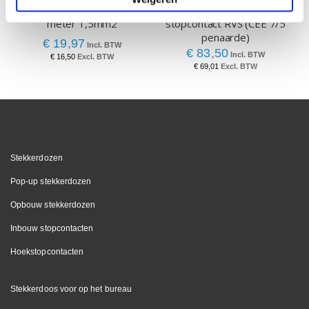
Neopreen rubber kabel 10
Bachmann Twist 2x
meter 1,5mm2
stopcontact RVS (CEE 7/5
penaarde)
€ 19,97
€ 83,50
€ 16,50
€ 69,01
Stekkerdozen
Pop-up stekkerdozen
Opbouw stekkerdozen
Inbouw stopcontacten
Hoekstopcontacten
Stekkerdoos voor op het bureau