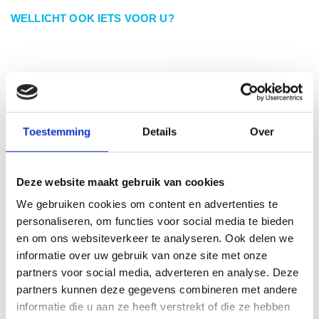
WELLICHT OOK IETS VOOR U?
Toestemming
Details
Over
Deze website maakt gebruik van cookies
We gebruiken cookies om content en advertenties te
personaliseren, om functies voor social media te bieden
en om ons websiteverkeer te analyseren. Ook delen we
Stroomkabel H05VV-F 3G
Stroomkabel H05VV-F 3G
informatie over uw gebruik van onze site met onze
1,5mm² haakse stekker 3
1,5mm² haakse stekker 3
partners voor social media, adverteren en analyse. Deze
meter
meter wit
partners kunnen deze gegevens combineren met andere
€ 8,20
€ 8,20
informatie die u aan ze heeft verstrekt of die ze hebben
€ 6,78
€ 6,78