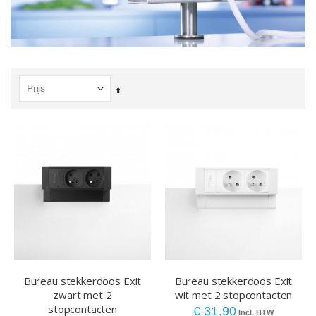
Van
hoog
naar
laag
sorteren
Bureau stekkerdoos Exit
Bureau stekkerdoos Exit
zwart met 2
wit met 2 stopcontacten
stopcontacten
€ 31,90