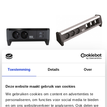
Desk 1 bureau
stekkerblok 3x 230v met
3xcustom module (CEE
7/5 penaarde)
Desk 1 bureau
Toestemming
Details
Over
stekkerdoos 2
€ 87,99
stopcontacten en usb
€ 72,72
A+C lader
Deze website maakt gebruik van cookies
€ 84,70
€ 70,00
We gebruiken cookies om content en advertenties te
personaliseren, om functies voor social media te bieden
en om ons websiteverkeer te analyseren. Ook delen we