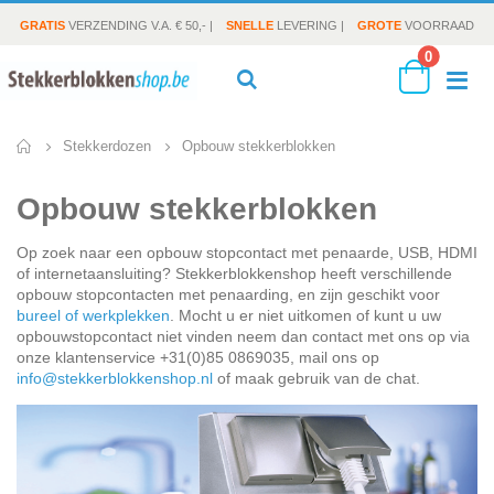
GRATIS
VERZENDING V.A. € 50,- |
SNELLE
LEVERING |
GROTE
VOORRAAD
producte
0
To
Search
Cart
Opbouw stekkerblokken
Stekkerdozen
Na
Opbouw stekkerblokken
Op zoek naar een opbouw stopcontact met penaarde, USB, HDMI
of internetaansluiting? Stekkerblokkenshop heeft verschillende
opbouw stopcontacten met penaarding, en zijn geschikt voor
bureel of werkplekken
. Mocht u er niet uitkomen of kunt u uw
opbouwstopcontact niet vinden neem dan contact met ons op via
onze klantenservice +31(0)85 0869035, mail ons op
info@stekkerblokkenshop.nl
of maak gebruik van de chat.