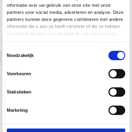
informatie over uw gebruik van onze site met onze
partners voor social media, adverteren en analyse. Deze
partners kunnen deze gegevens combineren met andere
informatie die u aan ze heeft verstrekt of die ze hebben
verzameld op basis van uw gebruik van hun services.
Toestemmingsselectie
Noodzakelijk
Desk 1 stekkerdoos 3x
Desk 1 stekkerdoos 2-
Filteren
230v met 2x
voudig, dubbele USB
internetaansluiting (CEE
Voorkeuren
lader (CEE 7/5 penaarde)
7/5 penaarde)
€ 92,57
€ 97,53
€ 76,50
€ 80,60
Statistieken
Marketing