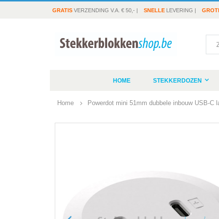
GRATIS
VERZENDING V.A. € 50,- |
SNELLE
LEVERING |
GROT
Sea
HOME
STEKKERDOZEN
Home
Powerdot mini 51mm dubbele inbouw USB-C la
Ga
naar
het
einde
van
de
afbeeldingen-
gallerij