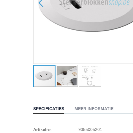
Ga
naar
het
begin
SPECIFICATIES
MEER INFORMATIE
van
de
afbeeldingen-
Meer
Artikelnr.
9355005201
gallerij