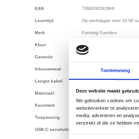
informatie
EAN
7350030251969
Levertijd
Op werkdagen vóór 16.00 uur
Merk
Forming Function
Kleur
Wit
Garantie
1 jaar
Inbouwmaat
Ø rond 51mm
Toestemming
Lengte kabel
150cm
Deze website maakt gebruik
Materiaal
Kunststof
We gebruiken cookies om cont
Keurmerk
CE-gecertificeerd
websiteverkeer te analyseren
media, adverteren en analys
Toepassing
Algemene toepassing
verstrekt of die ze hebben v
USB-C aansluiting
1x USB-C lader
Toestemmingsselectie