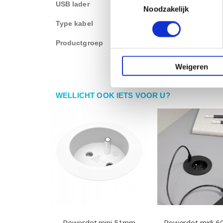
USB lader
ja, twee usb laders
Noodzakelijk
Type kabel
Kabel met vaste stekker
Productgroep
Inbouw stekkerblok
Weigeren
WELLICHT OOK IETS VOOR U?
Powerdot mini 51mm
Powerdot midi 