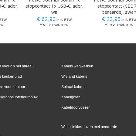
-C lader,
stopcontact 1x USB-C lader,
stopcontact (CEE 
wit
penaarde), zwar
€ 62,90
€ 23,95
€ 51,98
€ 19,79
 voor op het bureau
Kabels wegwerken
s keukenblad
Wieland kabels
en voor kantoor
Spiraal kabels
kkerdoos interieurbouw
Kabelgoten
Kabeldoorvoeren
Witte stekkerdozen met penaarde