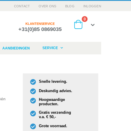
CONTACT
OVER ONS
BLOG
INLOGGEN
producten
0
KLANTENSERVICE
+31(0)85 0869035
Cart
SERVICE
AANBIEDINGEN
Snelle levering.
Deskundig advies.
één
Hoogwaardige
producten.
Gratis verzending
v.a. € 50,-
Grote voorraad.