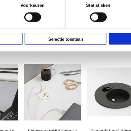
Voorkeuren
Statistieken
Selectie toestaan
60mm 1x
Powerdot midi 60mm 1x
Powerdot midi 60m