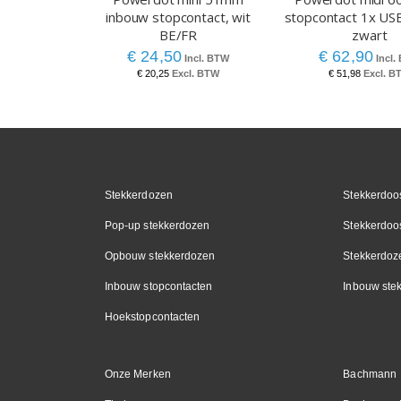
inbouw stopcontact, wit
stopcontact 1x USB
BE/FR
zwart
€ 24,50
€ 62,90
€ 20,25
€ 51,98
Stekkerdozen
Stekkerdoos
Pop-up stekkerdozen
Stekkerdoo
Opbouw stekkerdozen
Stekkerdoz
Inbouw stopcontacten
Inbouw ste
Hoekstopcontacten
Onze Merken
Bachmann