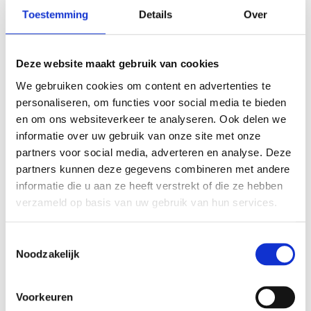
Toestemming
Details
Over
Stekkerdoos
6 stopcontacten
H05VV-F 3G 1,5 mm2
Deze website maakt gebruik van cookies
Kinderbeveiliging
We gebruiken cookies om content en advertenties te
personaliseren, om functies voor social media te bieden
Meer informatie
en om ons websiteverkeer te analyseren. Ook delen we
informatie over uw gebruik van onze site met onze
partners voor social media, adverteren en analyse. Deze
partners kunnen deze gegevens combineren met andere
informatie die u aan ze heeft verstrekt of die ze hebben
WELLICHT OOK IETS VOOR U?
verzameld op basis van uw gebruik van hun services.
Toestemmingsselectie
Noodzakelijk
Voorkeuren