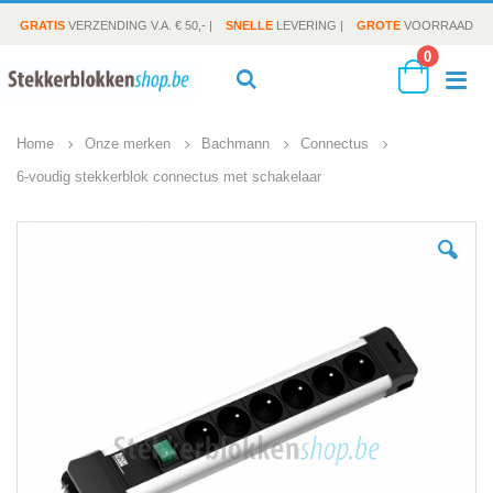
GRATIS
VERZENDING V.A. € 50,- |
SNELLE
LEVERING |
GROTE
VOORRAAD
producte
0
To
Search
Cart
Home
Onze merken
Bachmann
Connectus
Na
6-voudig stekkerblok connectus met schakelaar
Ga
naar
het
einde
van
de
afbeeldingen-
gallerij