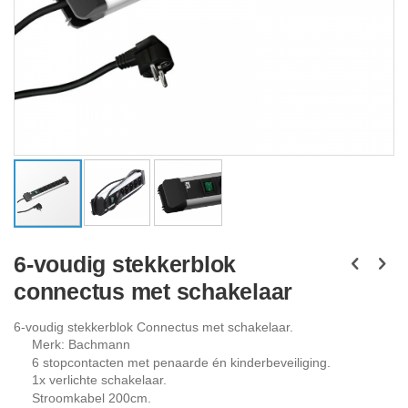
Ga
naar
6-voudig stekkerblok
het
connectus met schakelaar
begin
van
de
6-voudig stekkerblok Connectus met schakelaar.
afbeeldingen-
Merk: Bachmann
gallerij
6 stopcontacten met penaarde én kinderbeveiliging.
1x verlichte schakelaar.
Stroomkabel 200cm.