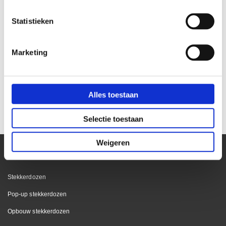
Statistieken
Marketing
Step base stekkerdoos
4-voudig stekkerblok
4xstopcontact penaarde
connectus met schakelaar
Alles toestaan
€ 20,55
€ 24,95
€ 16,98
€ 20,62
Selectie toestaan
Weigeren
Stekkerdozen
Pop-up stekkerdozen
Opbouw stekkerdozen