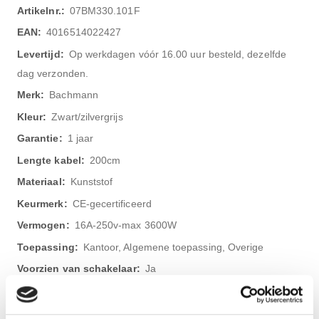
Meer
07BM330.101F
informatie
4016514022427
Op werkdagen vóór 16.00 uur besteld, dezelfde
dag verzonden.
Bachmann
Zwart/zilvergrijs
1 jaar
200cm
Kunststof
CE-gecertificeerd
16A-250v-max 3600W
Kantoor, Algemene toepassing, Overige
Ja
Kabel met vaste stekker
Type-E (penaarde BE/FR)