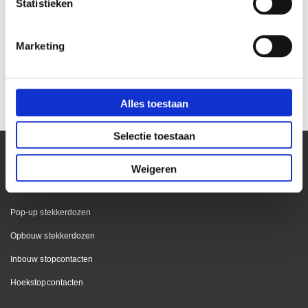
Statistieken
Marketing
Kabelpot wit kunststof ABS
Aluminium kabelpot zwart
60mm
gelakt 60mm
€ 3,75
€ 13,20
€ 3,10
€ 10,91
Alles toestaan
Selectie toestaan
Weigeren
Stekkerdozen
Pop-up stekkerdozen
Opbouw stekkerdozen
Inbouw stopcontacten
Hoekstopcontacten