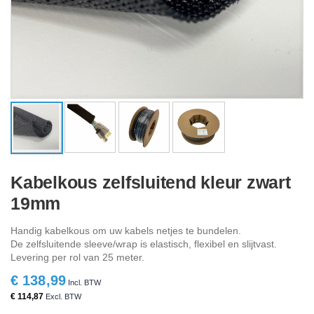
Ga
naar
Kabelkous zelfsluitend kleur zwart
het
19mm
begin
van
de
Handig kabelkous om uw kabels netjes te bundelen.
afbeeldingen-
De zelfsluitende sleeve/wrap is elastisch, flexibel en slijtvast.
gallerij
Levering per rol van 25 meter.
€ 138,99
€ 114,87