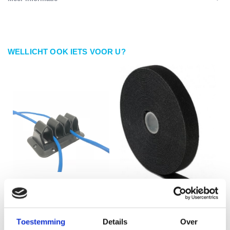
WELLICHT OOK IETS VOOR U?
Cable grip klein zwart
Klittenband op rol 25
Toestemming
Details
Over
meter, kleur zwart 13mm