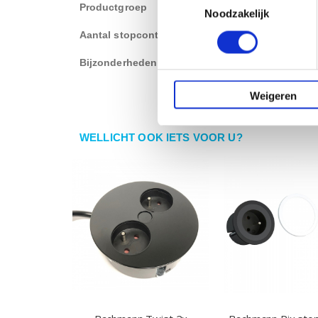
Productgroep
Inbouw stekkerblok
Noodzakelijk
Aantal stopcontact
2 stopcontact
Bijzonderheden
Kinderbeveiliging
Weigeren
WELLICHT OOK IETS VOOR U?