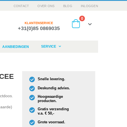
CONTACT
OVER ONS
BLOG
INLOGGEN
producten
0
KLANTENSERVICE
+31(0)85 0869035
Cart
SERVICE
AANBIEDINGEN
(CEE
Snelle levering.
Deskundig advies.
ctdoos.
Hoogwaardige
producten.
eaarde)
Gratis verzending
v.a. € 50,-
Grote voorraad.