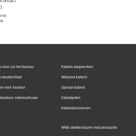
pcontact
)
 voor op het bureau
Kabels wegwerken
s keukenblad
Wieland kabels
en voor kantoor
Spiraal kabels
kkerdoos interieurbouw
Kabelgoten
Kabeldoorvoeren
Witte stekkerdozen met penaarde