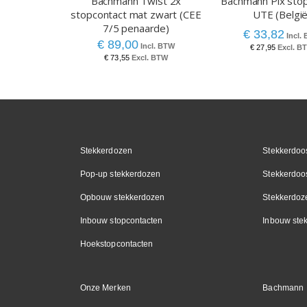
Bachmann Twist 2x
Bachmann Pix sto
stopcontact mat zwart (CEE
UTE (België
7/5 penaarde)
€ 33,82
€ 89,00
€ 27,95
€ 73,55
Stekkerdozen
Stekkerdoos
Pop-up stekkerdozen
Stekkerdoo
Opbouw stekkerdozen
Stekkerdoz
Inbouw stopcontacten
Inbouw ste
Hoekstopcontacten
Onze Merken
Bachmann