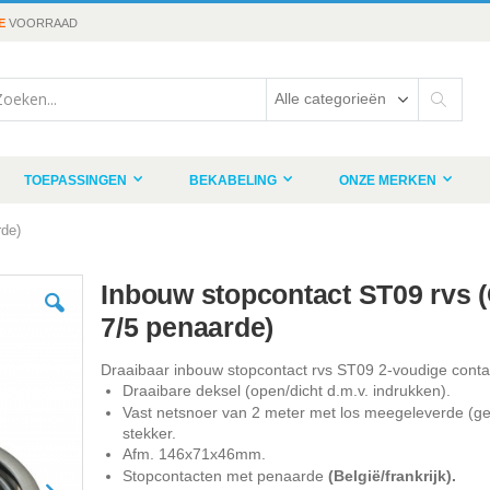
E
VOORRAAD
rch
Search
TOEPASSINGEN
BEKABELING
ONZE MERKEN
rde)
Inbouw stopcontact ST09 rvs 
7/5 penaarde)
Draaibaar inbouw stopcontact rvs ST09 2-voudige conta
Draaibare deksel (open/dicht d.m.v. indrukken).
Vast netsnoer van 2 meter met los meegeleverde (g
stekker.
Afm. 146x71x46mm.
Stopcontacten met penaarde
(België/frankrijk).