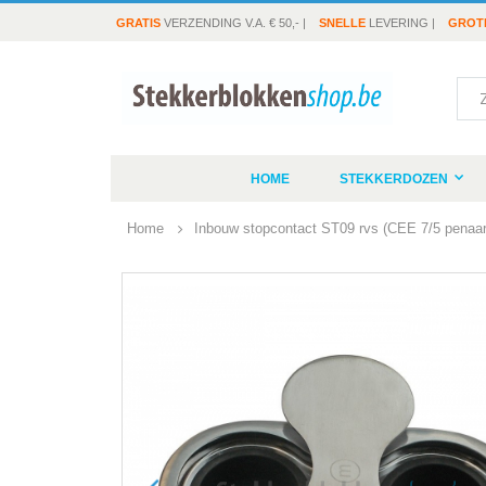
GRATIS
VERZENDING V.A. € 50,- |
SNELLE
LEVERING |
GROT
Sea
HOME
STEKKERDOZEN
Home
Inbouw stopcontact ST09 rvs (CEE 7/5 penaa
Ga
naar
het
einde
van
de
afbeeldingen-
gallerij