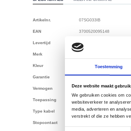
Meer
Artikelnr.
07SG033IB
informatie
EAN
3700520095148
Levertijd
Op werkdagen vóór 16.00 uu
Merk
SGN Electronics
Kleur
RVS
Toestemming
Garantie
1 jaar
Deze website maakt gebruik
Vermogen
16A-250v-max 3600W
We gebruiken cookies om cont
Toepassing
Keuken, Kantoor, Hotel, Op
websiteverkeer te analyseren
media, adverteren en analys
Type kabel
Kabel met losse stekker
verstrekt of die ze hebben v
Stopcontact
Type-E (penaarde BE/FR)
Toestemmingsselectie