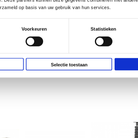
e. Deze partners kunnen deze gegevens combineren met andere i
erzameld op basis van uw gebruik van hun services.
Voorkeuren
Statistieken
oorvoer
Aluminium kabeldoorvoer
er met
240x120mm zwart met
borstel
Selectie toestaan
€ 54,45
€ 45,00