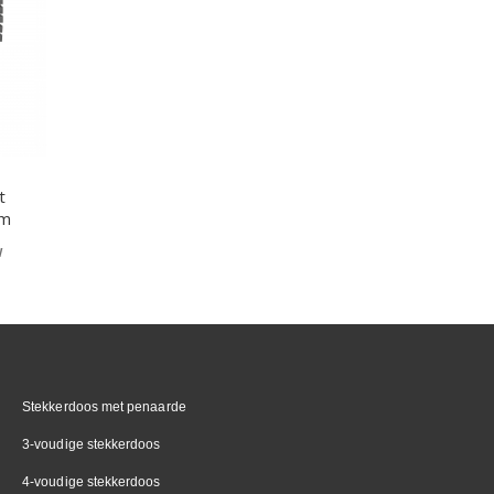
t
cm
Stekkerdoos met penaarde
3-voudige stekkerdoos
4-voudige stekkerdoos