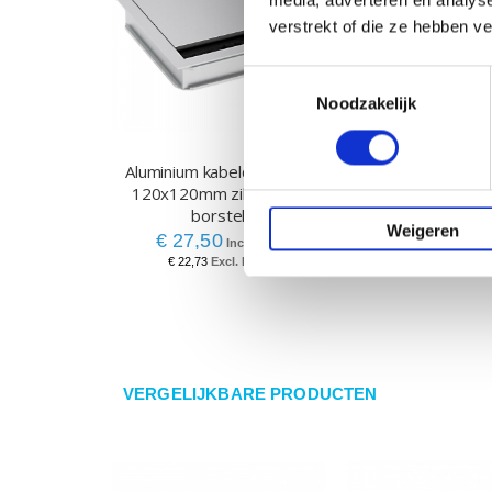
media, adverteren en analys
verstrekt of die ze hebben v
Toestemmingsselectie
Noodzakelijk
Aluminium kabeldoorvoer
Aluminium kabeld
120x120mm zilver met
240x120mm zilv
borstel
borstel
Weigeren
€ 27,50
€ 32,50
€ 22,73
€ 26,86
VERGELIJKBARE PRODUCTEN