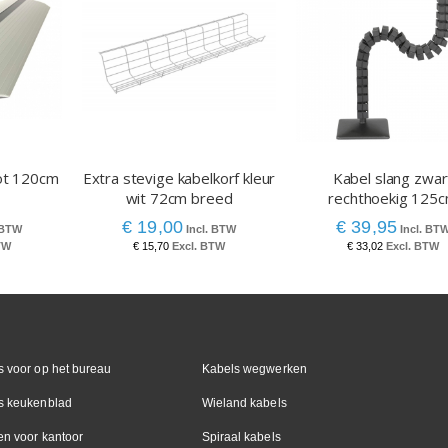
ot 120cm
Extra stevige kabelkorf kleur
Kabel slang zwar
wit 72cm breed
rechthoekig 125
€ 19,00
€ 39,95
€ 15,70
€ 33,02
 voor op het bureau
Kabels wegwerken
s keukenblad
Wieland kabels
en voor kantoor
Spiraal kabels