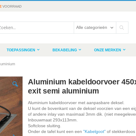
E
VOORRAAD
rch
Search
TOEPASSINGEN
BEKABELING
ONZE MERKEN
luminium
Aluminium kabeldoorvoer 450
exit semi aluminium
Aluminium kabeldoorvoer met aanpasbare deksel.
U kunt de bovenkant van de deksel voorzien van een ei
of andere inlay van maximaal 3mm dik. (niet meegeleve
Inbouwmaat 293x113mm.
Softclose sluiting.
Onder de tafel kunt een een
"Kabelgoot"
of stekkerdoos