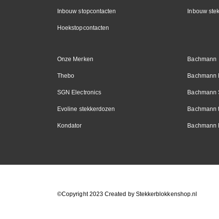
Inbouw stopcontacten
Inbouw ste
Hoekstopcontacten
Onze Merken
Bachmann
Thebo
Bachmann 
SGN Electronics
Bachmann 
Evoline stekkerdozen
Bachmann t
Kondator
Bachmann 
©Copyright 2023 Created by
Stekkerblokkenshop.nl