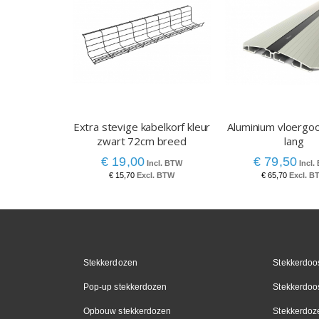
Extra stevige kabelkorf kleur
Aluminium vloergo
zwart 72cm breed
lang
€ 19,00
€ 79,50
€ 15,70
€ 65,70
Stekkerdozen
Stekkerdoos
Pop-up stekkerdozen
Stekkerdoo
Opbouw stekkerdozen
Stekkerdoz