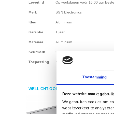
Levertijd
Op werkdagen vóór 16.00 uur beste
Merk
SGN Electronics
Kleur
Aluminium
Garantie
1 jaar
Materiaal
Aluminium
Keurmerk
CE-gecertificeerd
Toepassing
Kantoor, Algemene toepassing
Toestemming
WELLICHT OOK IETS VOOR U?
Deze website maakt gebruik
We gebruiken cookies om cont
websiteverkeer te analyseren