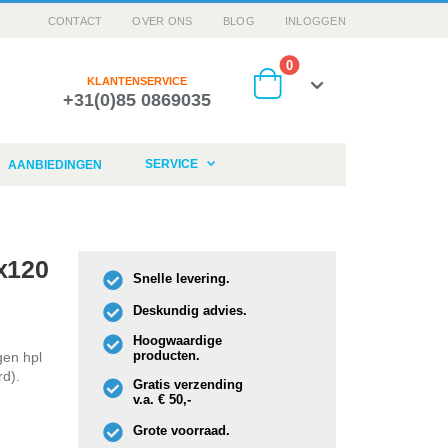
CONTACT
OVER ONS
BLOG
INLOGGEN
producten
0
KLANTENSERVICE
+31(0)85 0869035
Cart
SERVICE
AANBIEDINGEN
x120
Snelle levering.
Deskundig advies.
Hoogwaardige
producten.
gen hpl
rd).
Gratis verzending
v.a. € 50,-
Grote voorraad.