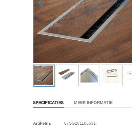
Ga
naar
het
SPECIFICATIES
MEER INFORMATIE
begin
van
de
Meer
Artikelnr.
07SG201106531
afbeeldingen-
gallerij
informatie