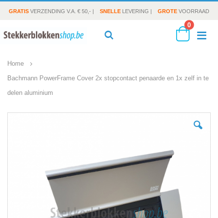
GRATIS
VERZENDING V.A. € 50,- |
SNELLE
LEVERING |
GROTE
VOORRAAD
producte
0
To
Search
Cart
Home
Na
Bachmann PowerFrame Cover 2x stopcontact penaarde en 1x zelf in te
delen aluminium
Ga
naar
het
einde
van
de
afbeeldingen-
gallerij