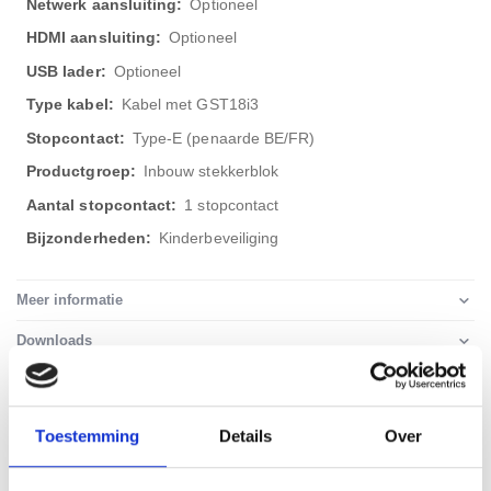
Optioneel
Optioneel
Optioneel
Kabel met GST18i3
Type-E (penaarde BE/FR)
Inbouw stekkerblok
1 stopcontact
Kinderbeveiliging
Meer informatie
Downloads
Toestemming
Details
Over
WELLICHT OOK IETS VOOR U?