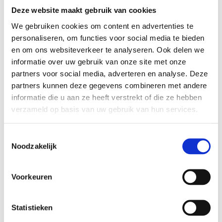
Deze website maakt gebruik van cookies
We gebruiken cookies om content en advertenties te
personaliseren, om functies voor social media te bieden
en om ons websiteverkeer te analyseren. Ook delen we
informatie over uw gebruik van onze site met onze
partners voor social media, adverteren en analyse. Deze
partners kunnen deze gegevens combineren met andere
informatie die u aan ze heeft verstrekt of die ze hebben
verzameld op basis van uw gebruik van hun services.
Toestemmingsselectie
Bachmann PowerFrame
Bachmann PowerFrame
Noodzakelijk
Cover 2x stopcontact
Cover 2x stopcontact
penaarde en 1x zelf in te
penaarde en 1x zelf in te
delen wit
delen zwart
Voorkeuren
€ 191,00
€ 191,00
€ 157,85
€ 157,85
Statistieken