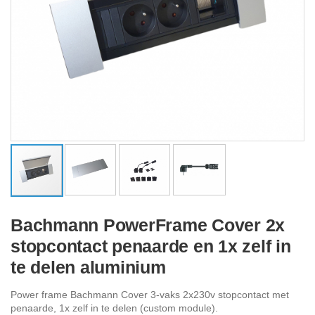
Ga
naar
Bachmann PowerFrame Cover 2x
het
stopcontact penaarde en 1x zelf in
begin
van
te delen aluminium
de
afbeeldingen-
Power frame Bachmann Cover 3-vaks 2x230v stopcontact met
gallerij
penaarde, 1x zelf in te delen (custom module).